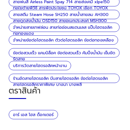
สายพ่นสี Airless Paint Spay 714 สายส่งเคมี xlpe150
ท่อใยด้ายพีวีซี สารพัดประโยชน์ TOYOX เชือก TOYOX
ลวด
สายสตีม Steam Hose SH250 สายน้ำสายลม AH300
สายดูดส่งน้ำมัน OSD150 สายอเนกประสงค์ MSH300
จำหน่ายสายเทฟล่อน สายท่ออ่อนสแตนเลส แป๊บไฮดรอลิค
ท่อทองแดง
จำหน่ายข้อต่อไฮดรอลิค ตัวต่อไฮดรอลิค ข้อต่อทองเหลือง
ข้อต่อสวมเร็ว แคมป์ล็อค ข้อต่อสวมเร็ว คัมปิ้งน้ำมัน เข็มขัด
รัดสาย
บริการวัดสายไฮดรอลิคหน้างาน
ร้านอัดสายไฮดรอลิค บีบสายไฮดรอลิค ข้อต่อไฮดรอลิค
สายไฮดรอลิคราคาพิเศษ บางนา บางพลี
ตราสินค้า
อาร์ เอส โฮส ด็อกเตอร์