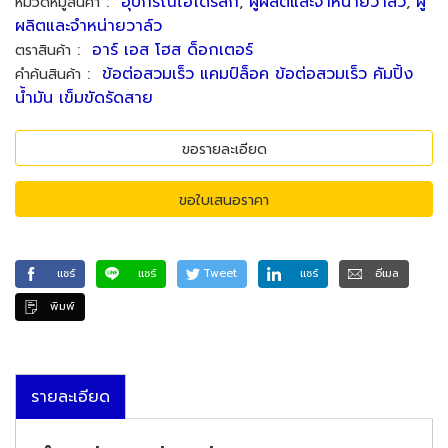
:
อุปกรณ์ไฮโดรลิก
,
ผู้ผลิตและจำหน่ายวาล์ว
,
ผู้
หมวดหมู่สินค้า
ผลิตและจำหน่ายวาล์ว
:
อาร์ เอส โฮส ด็อกเตอร์
ตราสินค้า
:
ข้อต่อสวมเร็ว แคมป์ล็อค ข้อต่อสวมเร็ว คัมปิ้ง
คำค้นสินค้า
น้ำมัน เข็มขัดรัดสาย
ขอรายละเอียด
ขอใบเสนอราคา
แชร์
แชร์
Tweet
แชร์
อีเมล
พิมพ์
รายละเอียด