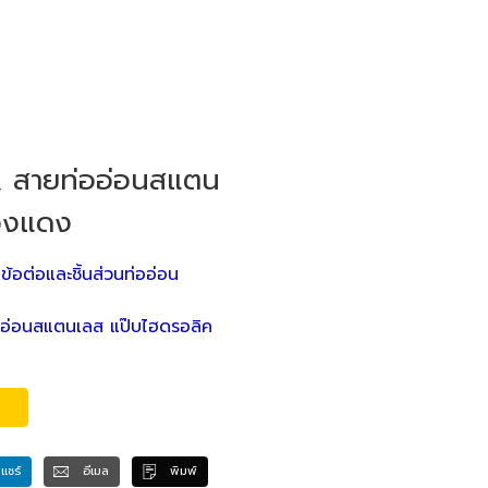
, สายท่ออ่อนสแตน
ทองแดง
,
ข้อต่อและชิ้นส่วนท่ออ่อน
อ่อนสแตนเลส แป๊บไฮดรอลิค
แชร์
อีเมล
พิมพ์