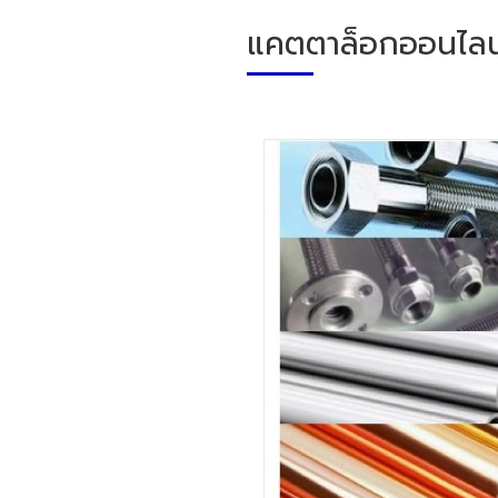
แคตตาล็อกออนไลน