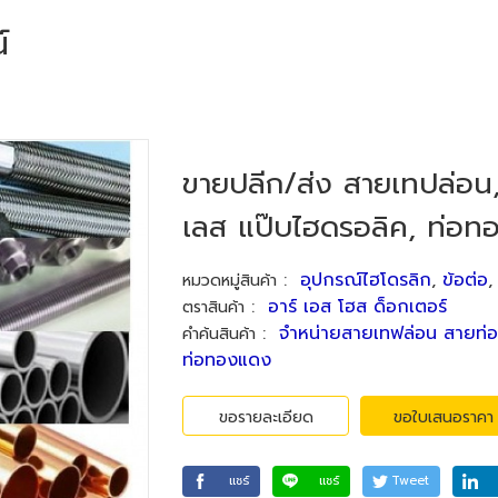
์
ขายปลีก/ส่ง สายเทปล่อน
เลส แป๊บไฮดรอลิค, ท่อ
:
อุปกรณ์ไฮโดรลิก
,
ข้อต่อ
หมวดหมู่สินค้า
:
อาร์ เอส โฮส ด็อกเตอร์
ตราสินค้า
:
จำหน่ายสายเทฟล่อน สายท่อ
คำค้นสินค้า
ท่อทองแดง
ขอรายละเอียด
ขอใบเสนอราคา
แชร์
แชร์
Tweet