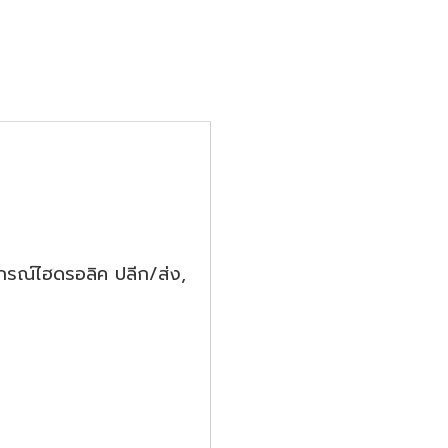
กรณ์ไฮดรอลิค ปลีก/ส่ง,