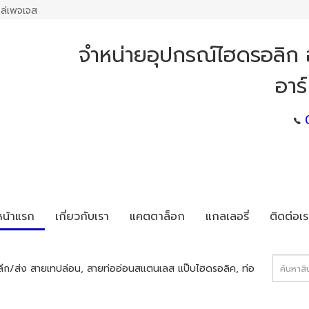
ล่เพจเจส
จำหน่ายอุปกรณ์ไฮดรอลิก อ
อาร
หน้าแรก
เกี่ยวกับเรา
แคตตาล็อก
แกลเลอรี่
ติดต่อเร
ีก/ส่ง สายเทปล่อน, สายท่ออ่อนสแตนเลส แป๊บไฮดรอลิค, ท่อ