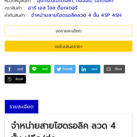
:
อุปกรณ์ไฮโดรลิก
,
ท่ออ่อน
,
ไฮโดรลิก
หมวดหมู่สินค้า
:
อาร์ เอส โฮส ด็อกเตอร์
ตราสินค้า
:
จำหน่ายสายไฮดรอลิคลวด 4 ชั้น 4SP 4SH
คำค้นสินค้า
ขอรายละเอียด
ขอใบเสนอราคา
แชร์
แชร์
Tweet
แชร์
อีเมล
พิมพ์
รายละเอียด
จำหน่ายสายไฮดรอลิค ลวด 4