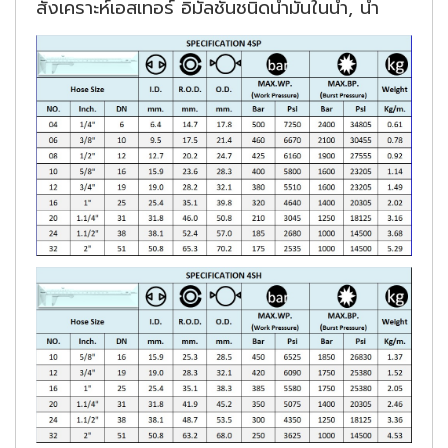
สังเคราะห์เอสเทอร์ อิมัลชันชนิดน้ำมันในน้ำ, น้ำ