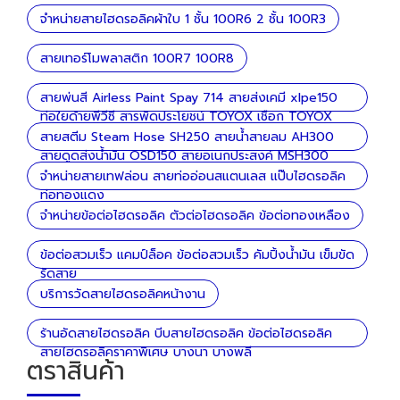
จำหน่ายสายไฮดรอลิคผ้าใบ 1 ชั้น 100R6 2 ชั้น 100R3
สายเทอร์โมพลาสติก 100R7 100R8
สายพ่นสี Airless Paint Spay 714 สายส่งเคมี xlpe150
ท่อใยด้ายพีวีซี สารพัดประโยชน์ TOYOX เชือก TOYOX
ลวด
สายสตีม Steam Hose SH250 สายน้ำสายลม AH300
สายดูดส่งน้ำมัน OSD150 สายอเนกประสงค์ MSH300
จำหน่ายสายเทฟล่อน สายท่ออ่อนสแตนเลส แป๊บไฮดรอลิค
ท่อทองแดง
จำหน่ายข้อต่อไฮดรอลิค ตัวต่อไฮดรอลิค ข้อต่อทองเหลือง
ข้อต่อสวมเร็ว แคมป์ล็อค ข้อต่อสวมเร็ว คัมปิ้งน้ำมัน เข็มขัด
รัดสาย
บริการวัดสายไฮดรอลิคหน้างาน
ร้านอัดสายไฮดรอลิค บีบสายไฮดรอลิค ข้อต่อไฮดรอลิค
สายไฮดรอลิคราคาพิเศษ บางนา บางพลี
ตราสินค้า